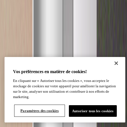
Vos préférences en matière de cookies!
En cliquant sur « Autoriser tous les cookies », vous acceptez le
stockage de cookies sur votre appareil pour améliorer la navigation
sur le site, analyser son utilisation et contribuer à nos efforts de
marketing.
Paramètres des cookies
Autoriser tous les cookies