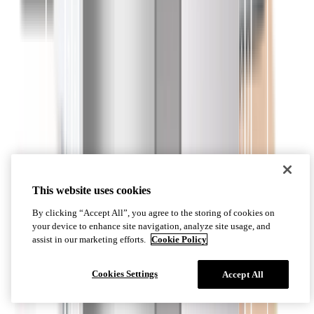
This website uses cookies
By clicking “Accept All”, you agree to the storing of cookies on
your device to enhance site navigation, analyze site usage, and
assist in our marketing efforts.
Cookie Policy
Cookies Settings
Accept All