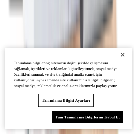
Tanımlama bilgilerini; sitemizin doğru şekilde çalışmasını
sağlamak, içerikleri ve reklamları kişiselleştirmek, sosyal medya
özellikleri sunmak ve site trafiğimizi analiz etmek için
Yükleniyor
kullanıyoruz. Aynı zamanda site kullanımınızla ilgili bilgileri;
sosyal medya, reklamcılık ve analiz ortaklarımızla paylaşıyoruz.
Keşfet
Tanımlama Bilgisi Ayarları
İletişimde kalın
Duyurulara blogumuzdan erişebilirsiniz.
Tüm Tanımlama Bilgilerini Kabul Et
Basın için iletişim:
media@ledger.com