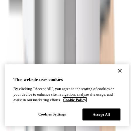
This website uses cookies
By clicking “Accept All”, you agree to the storing of cookies on
your device to enhance site navigation, analyze site usage, and
assist in our marketing efforts.
Cookie Policy
Cookies Settings
Accept All