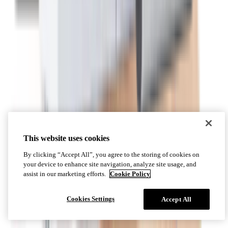
ความเสียหายพิเศษ, ความเสียหายที่เป็นผลสืบเนื่อง หรือ
ความเสียหายเชิงตัวอย่าง รวมถึงแต่ไม่จำกัดเพียง ความ
เสียหายจากการสูญเสียกำไร, ความนิยม, การใช้งาน,
ข้อมูล, ค่าใช้จ่ายในการจัดหาสินค้าหรือบริการทดแทน
หรือความสูญเสียที่จับต้องไม่ได้อื่น ๆ ซึ่งเกิดขึ้นจากการ
ใช้งาน หรือไม่สามารถใช้งานบริการของ Ledger หรือ
ทรัพยากรจากบุคคลที่สาม ไม่ว่าจะอยู่ภายใต้หลัก
กฎหมายใดก็ตาม โดยไม่คำนึงว่า Ledger จะได้รับแจ้ง
เกี่ยวกับความเป็นไปได้ของความเสียหายดังกล่าวหรือไม่
และแม้ในกรณีที่แนวทางการเยียวยาไม่บรรลุ
วัตถุประสงค์หลักก็ตาม
This website uses cookies
By clicking “Accept All”, you agree to the storing of cookies on
ไม่ว่ากรณีใด ๆ ความรับผิดโดยรวมของ Ledger ภายใต้
your device to enhance site navigation, analyze site usage, and
ข้อกำหนดเหล่านี้และ Referral Program ของ Ledger
assist in our marketing efforts.
Cookie Policy
จะต้องไม่สูงเกิน (1) 100 USD หรือ (2) มูลค่าของ
Referral Reward ที่คุณได้รับ แล้วแต่ว่าจำนวนใดจะสูง
Cookies Settings
Accept All
กว่า