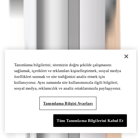
Tanımlama bilgilerini; sitemizin doğru şekilde çalışmasını
sağlamak, içerikleri ve reklamları kişiselleştirmek, sosyal medya
özellikleri sunmak ve site trafiğimizi analiz etmek için
kullanıyoruz. Aynı zamanda site kullanımınızla ilgili bilgileri;
sosyal medya, reklamcılık ve analiz ortaklarımızla paylaşıyoruz.
Tanımlama Bilgisi Ayarları
Tüm Tanımlama Bilgilerini Kabul Et